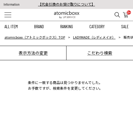
【代金引換のお受け取りについて】
Information
税込11,000円以上のご注文で送料無料！
9+
【重要】予約商品のお支払い方法（代金引換）変更に関するお知らせ
ALL ITEM
BRAND
RANKING
CATEGORY
SALE
atomicboxx（アトミックボックス）TOP
LADYMADE（レディメイド）
販売状
表示方法の変更
こだわり検索
条件に一致する商品は見つかりませんでした。
お手数ですが、検索条件を変更してください。