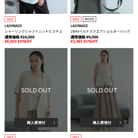
SALE
SALE
MOVIE
LADYMADE
LADYMADE
シャーリングシャツ×ニットビスチェセット
2WAYベルトスクエアショルダーバッグ
通常価格 ¥16,500
通常価格 ¥9,900
¥6,600 60%OFF
¥3,465 65%OFF
SOLD OUT
SOLD OUT
再入荷受付
再入荷受付
SALE
SALE