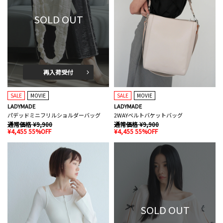
SOLD OUT
再入荷受付
SALE
MOVIE
SALE
MOVIE
LADYMADE
LADYMADE
パデッドミニフリルショルダーバッグ
2WAYベルトバケットバッグ
通常価格 ¥9,900
通常価格 ¥9,900
¥4,455 55%OFF
¥4,455 55%OFF
SOLD OUT