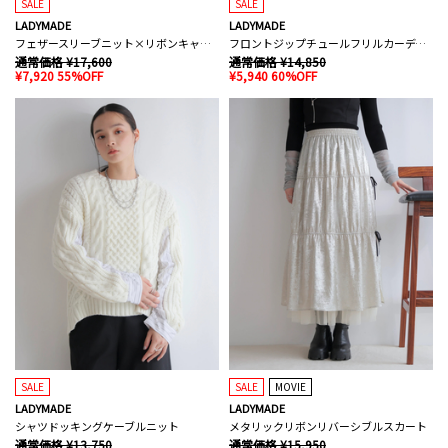
SALE
SALE
LADYMADE
LADYMADE
フェザースリーブニット×リボンキャミSET
フロントジップチュールフリルカーディガン
通常価格 ¥17,600
通常価格 ¥14,850
¥7,920 55%OFF
¥5,940 60%OFF
SALE
SALE
MOVIE
LADYMADE
LADYMADE
シャツドッキングケーブルニット
メタリックリボンリバーシブルスカート
通常価格 ¥13,750
通常価格 ¥15,950