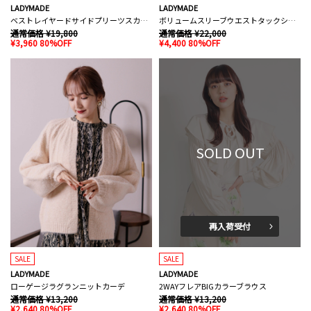
LADYMADE
LADYMADE
ベストレイヤードサイドプリーツスカート
ボリュームスリーブウエストタックシャツワンピース
通常価格 ¥19,800
通常価格 ¥22,000
¥3,960 80%OFF
¥4,400 80%OFF
SOLD OUT
再入荷受付
SALE
SALE
LADYMADE
LADYMADE
ローゲージラグランニットカーデ
2WAYフレアBIGカラーブラウス
通常価格 ¥13,200
通常価格 ¥13,200
¥2,640 80%OFF
¥2,640 80%OFF