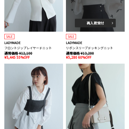
再入荷受付
SALE
SALE
LADYMADE
LADYMADE
フロントジップレイヤードニット
リボンスリーブドッキングニット
通常価格 ¥12,100
通常価格 ¥13,200
¥5,445 55%OFF
¥5,280 60%OFF