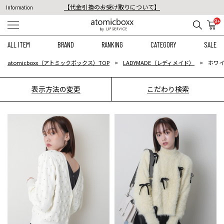
税込11,000円以上のご注文で送料無料！
Information
【重要】予約商品のお支払い方法（代金引換）変更に関するお知らせ
9+
ALL ITEM
BRAND
RANKING
CATEGORY
SALE
atomicboxx（アトミックボックス）TOP
LADYMADE（レディメイド）
ホワイ
表示方法の変更
こだわり検索