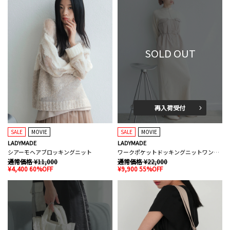
SOLD OUT
再入荷受付
SALE
MOVIE
SALE
MOVIE
LADYMADE
LADYMADE
シアーモヘアブロッキングニット
ワークポケットドッキングニットワンピース
通常価格 ¥11,000
通常価格 ¥22,000
¥4,400 60%OFF
¥9,900 55%OFF