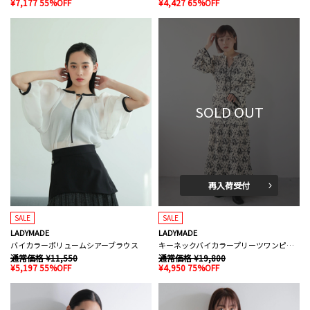
¥7,177 55%OFF
¥4,427 65%OFF
SOLD OUT
再入荷受付
SALE
SALE
LADYMADE
LADYMADE
バイカラーボリュームシアーブラウス
キーネックバイカラープリーツワンピース
通常価格 ¥11,550
通常価格 ¥19,800
¥5,197 55%OFF
¥4,950 75%OFF