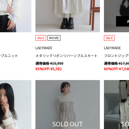
SALE
MOVIE
SALE
LADYMADE
LADYMADE
ーブルニット
メタリックリボンリバーシブルスカート
フロントジップ
通常価格 ¥15,950
通常価格 ¥17,6
65%OFF! ¥5,582
60%OFF! ¥7,04
SOLD OUT
SO