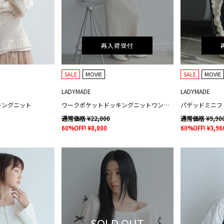
再入荷受付
SALE
MOVIE
SALE
MOVIE
LADYMADE
LADYMADE
キングニット
ワークポケットドッキングニットワンピース
パデッドミニフ
通常価格 ¥22,000
通常価格 ¥9,90
60%OFF! ¥8,800
60%OFF! ¥3,96
SOLD OUT