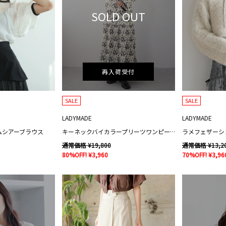
SOLD OUT
再入荷受付
SALE
SALE
LADYMADE
LADYMADE
ムシアーブラウス
キーネックバイカラープリーツワンピース
通常価格 ¥19,800
通常価格 ¥13,2
80%OFF! ¥3,960
70%OFF! ¥3,96