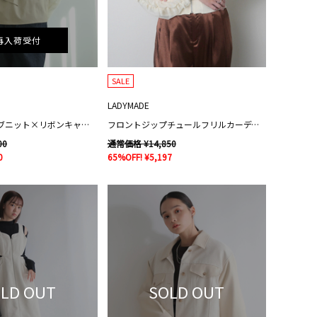
再入荷受付
SALE
LADYMADE
フェザースリーブニット×リボンキャミSET
フロントジップチュールフリルカーディガン
00
通常価格 ¥14,850
0
65%OFF! ¥5,197
LD OUT
SOLD OUT