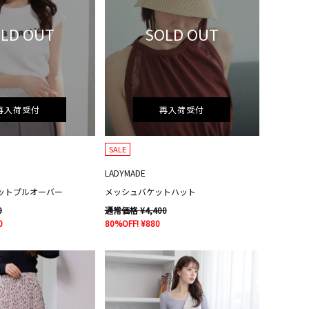
LD OUT
SOLD OUT
再入荷受付
再入荷受付
SALE
LADYMADE
ゴニットプルオーバー
メッシュバケットハット
0
通常価格 ¥4,400
0
80%OFF! ¥880