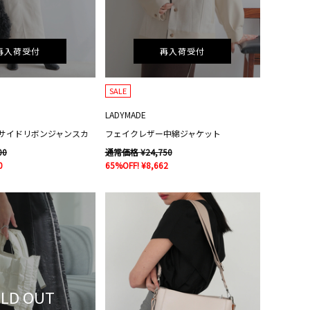
再入荷受付
再入荷受付
SALE
LADYMADE
サイドリボンジャンスカ
フェイクレザー中綿ジャケット
00
通常価格 ¥24,750
0
65%OFF! ¥8,662
LD OUT