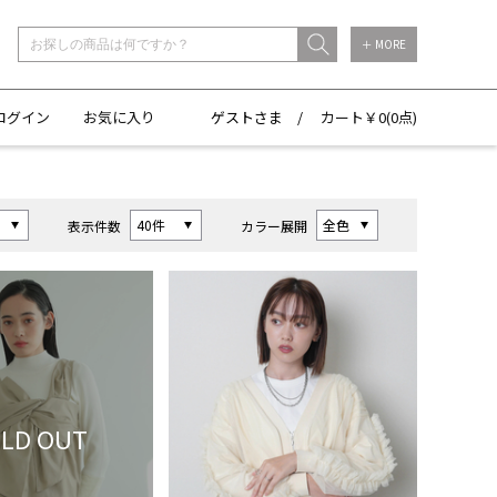
＋ MORE
ログイン
お気に入り
ゲストさま /
カート￥
0(
0点)
表示件数
カラー展開
LD OUT