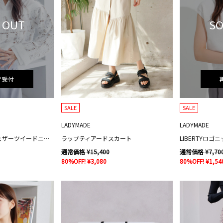
 OUT
SO
荷受付
SALE
SALE
LADYMADE
LADYMADE
シャツドッキングフェザーツイードニット
ラップティアードスカート
LIBERTYロ
通常価格 ¥15,400
通常価格 ¥7,70
80%OFF! ¥3,080
80%OFF! ¥1,54