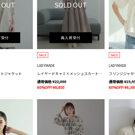
 OUT
SOLD OUT
荷受付
再入荷受付
SALE
SALE
LADYMADE
LADYMADE
ストジャケット
レイヤードキャミ×メッシュスカートセット
フリンジジャガ
通常価格 ¥22,000
通常価格 ¥15,9
60%OFF! ¥8,800
60%OFF! ¥6,38