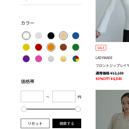
カラー
SALE
LADYMADE
フロントジップレイ
通常価格 ¥12,100
60%OFF! ¥4,840
価格帯
～
円
リセット
検索する