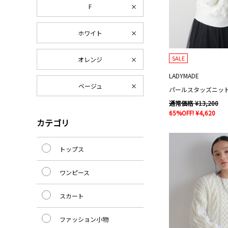
F
ホワイト
SALE
オレンジ
LADYMADE
ベージュ
パールスタッズニッ
通常価格 ¥13,200
65%OFF! ¥4,620
カテゴリ
トップス
ワンピース
スカート
ファッション小物