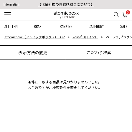
【代金引換のお受け取りについて】
Information
税込11,000円以上のご注文で送料無料！
0
【重要】予約商品のお支払い方法（代金引換）変更に関するお知らせ
ALL ITEM
BRAND
RANKING
CATEGORY
SALE
atomicboxx（アトミックボックス）TOP
Roine'（ロイン）
ベージュ,ブラウン
表示方法の変更
こだわり検索
条件に一致する商品は見つかりませんでした。
お手数ですが、検索条件を変更してください。