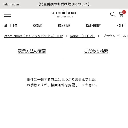
【代金引換のお受け取りについて】
Information
税込11,000円以上のご注文で送料無料！
9+
【重要】予約商品のお支払い方法（代金引換）変更に関するお知らせ
ALL ITEM
BRAND
RANKING
CATEGORY
SALE
atomicboxx（アトミックボックス）TOP
Roine'（ロイン）
ブラウン,ゴールド
表示方法の変更
こだわり検索
条件に一致する商品は見つかりませんでした。
お手数ですが、検索条件を変更してください。