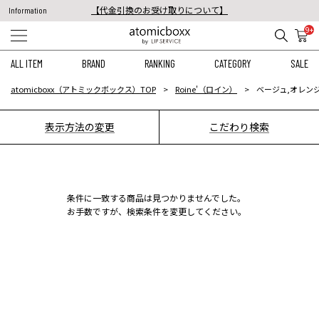
【代金引換のお受け取りについて】
Information
税込11,000円以上のご注文で送料無料！
9+
【重要】予約商品のお支払い方法（代金引換）変更に関するお知らせ
ALL ITEM
BRAND
RANKING
CATEGORY
SALE
atomicboxx（アトミックボックス）TOP
Roine'（ロイン）
ベージュ,オレンジ
表示方法の変更
こだわり検索
条件に一致する商品は見つかりませんでした。
お手数ですが、検索条件を変更してください。