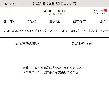
【代金引換のお受け取りについて】
Information
税込11,000円以上のご注文で送料無料！
0
【重要】予約商品のお支払い方法（代金引換）変更に関するお知らせ
ALL ITEM
BRAND
RANKING
CATEGORY
SALE
atomicboxx（アトミックボックス）TOP
Roine'（ロイン）
オレンジ、41%〜
表示方法の変更
こだわり検索
条件に一致する商品は見つかりませんでした。
お手数ですが、検索条件を変更してください。