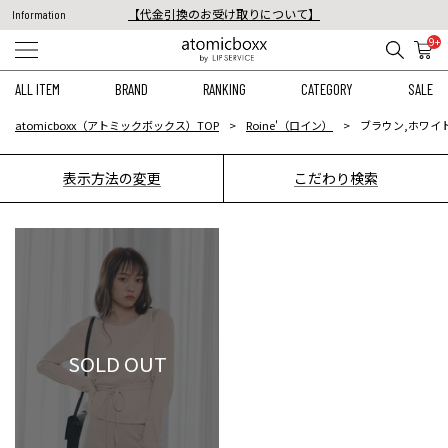
【代金引換のお受け取りについて】
Information
税込11,000円以上のご注文で送料無料！
9+
【重要】予約商品のお支払い方法（代金引換）変更に関するお知らせ
ALL ITEM
BRAND
RANKING
CATEGORY
SALE
atomicboxx（アトミックボックス）TOP
Roine'（ロイン）
ブラウン,ホワイト
表示方法の変更
こだわり検索
SOLD OUT