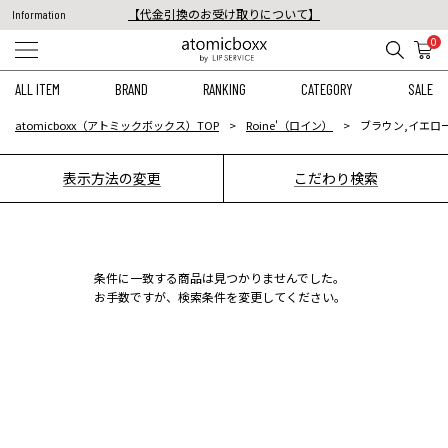
【代金引換のお受け取りについて】
Information
税込11,000円以上のご注文で送料無料！
0
【重要】予約商品のお支払い方法（代金引換）変更に関するお知らせ
ALL ITEM
BRAND
RANKING
CATEGORY
SALE
atomicboxx（アトミックボックス）TOP
Roine'（ロイン）
ブラウン,イエロー
表示方法の変更
こだわり検索
条件に一致する商品は見つかりませんでした。
お手数ですが、検索条件を変更してください。