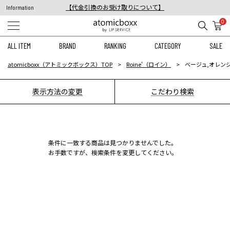
【代金引換のお受け取りについて】
Information
税込11,000円以上のご注文で送料無料！
0
【重要】予約商品のお支払い方法（代金引換）変更に関するお知らせ
ALL ITEM
BRAND
RANKING
CATEGORY
SALE
atomicboxx（アトミックボックス）TOP
Roine'（ロイン）
ベージュ,オレンジ
表示方法の変更
こだわり検索
条件に一致する商品は見つかりませんでした。
お手数ですが、検索条件を変更してください。