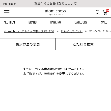
【代金引換のお受け取りについて】
Information
税込11,000円以上のご注文で送料無料！
9+
【重要】予約商品のお支払い方法（代金引換）変更に関するお知らせ
ALL ITEM
BRAND
RANKING
CATEGORY
SALE
atomicboxx（アトミックボックス）TOP
Roine'（ロイン）
オレンジ、61%〜
表示方法の変更
こだわり検索
条件に一致する商品は見つかりませんでした。
お手数ですが、検索条件を変更してください。