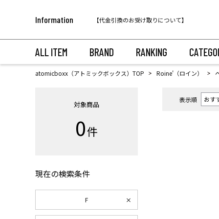
税込11,000円以上のご注文で送料無料！
Information
【代金引換のお受け取りについて】
税込11,000円以上のご注文で送料無料！
ALL ITEM
BRAND
RANKING
CATEGO
atomicboxx（アトミックボックス）TOP
Roine'（ロイン）
表示順
対象商品
0
件
現在の検索条件
F