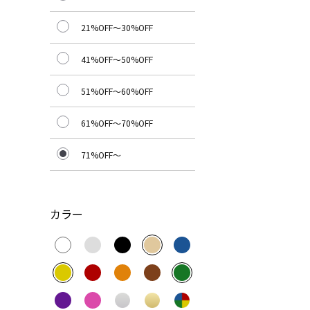
21%OFF～30%OFF
41%OFF～50%OFF
51%OFF～60%OFF
61%OFF～70%OFF
71%OFF～
カラー