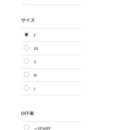
サイズ
F
XS
S
M
L
OFF率
～20%OFF