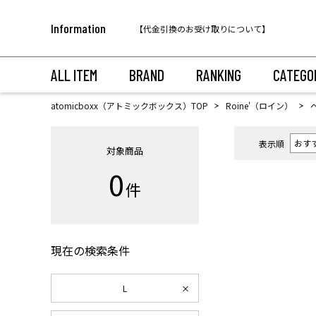
税込11,000円以上のご注文で送料無料！
Information
【代金引換のお受け取りについて】
税込11,000円以上のご注文で送料無料！
ALL ITEM
BRAND
RANKING
CATEGO
atomicboxx（アトミックボックス）TOP
Roine'（ロイン）
表示順
対象商品
0
件
現在の検索条件
L