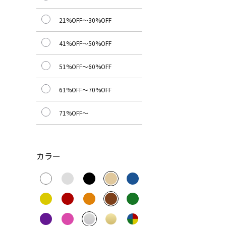
21%OFF～30%OFF
41%OFF～50%OFF
51%OFF～60%OFF
61%OFF～70%OFF
71%OFF～
カラー