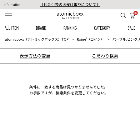
【代金引換のお受け取りについて】
Information
税込11,000円以上のご注文で送料無料！
9+
【重要】予約商品のお支払い方法（代金引換）変更に関するお知らせ
ALL ITEM
BRAND
RANKING
CATEGORY
SALE
atomicboxx（アトミックボックス）TOP
Roine'（ロイン）
パープル,ピンク,
表示方法の変更
こだわり検索
条件に一致する商品は見つかりませんでした。
お手数ですが、検索条件を変更してください。