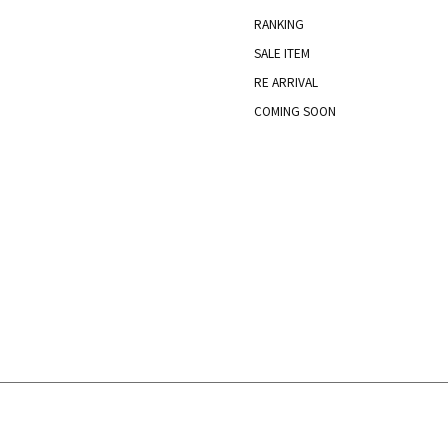
RANKING
SALE ITEM
RE ARRIVAL
COMING SOON