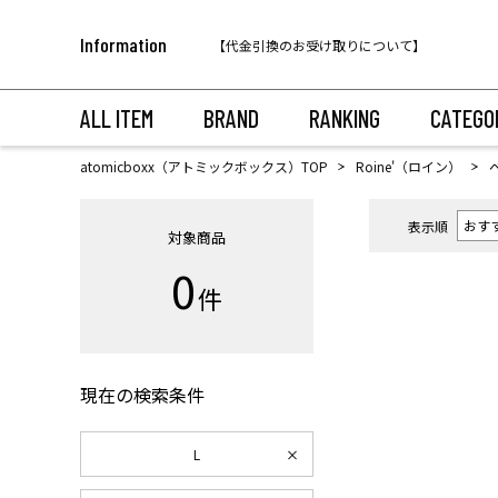
税込11,000円以上のご注文で送料無料！
Information
【代金引換のお受け取りについて】
税込11,000円以上のご注文で送料無料！
ALL ITEM
BRAND
RANKING
CATEGO
atomicboxx（アトミックボックス）TOP
Roine'（ロイン）
表示順
対象商品
0
件
現在の検索条件
L