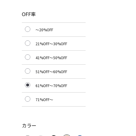
OFF率
～20%OFF
21%OFF～30%OFF
41%OFF～50%OFF
51%OFF～60%OFF
61%OFF～70%OFF
71%OFF～
カラー