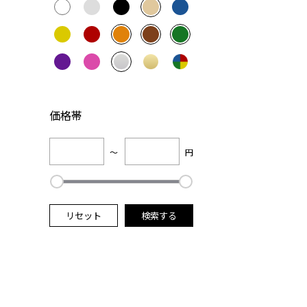
価格帯
～
円
リセット
検索する