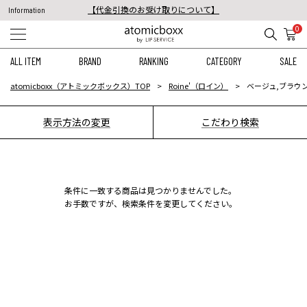
【代金引換のお受け取りについて】
Information
税込11,000円以上のご注文で送料無料！
0
【重要】予約商品のお支払い方法（代金引換）変更に関するお知らせ
ALL ITEM
BRAND
RANKING
CATEGORY
SALE
atomicboxx（アトミックボックス）TOP
Roine'（ロイン）
ベージュ,ブラウ
表示方法の変更
こだわり検索
条件に一致する商品は見つかりませんでした。
お手数ですが、検索条件を変更してください。