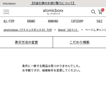
【代金引換のお受け取りについて】
Information
税込11,000円以上のご注文で送料無料！
【重要】予約商品のお支払い方法（代金引換）変更に関するお知らせ
9+
ALL ITEM
BRAND
RANKING
CATEGORY
SALE
atomicboxx（アトミックボックス）TOP
Roine'（ロイン）
ベージュ,オレン
表示方法の変更
こだわり検索
条件に一致する商品は見つかりませんでした。
お手数ですが、検索条件を変更してください。