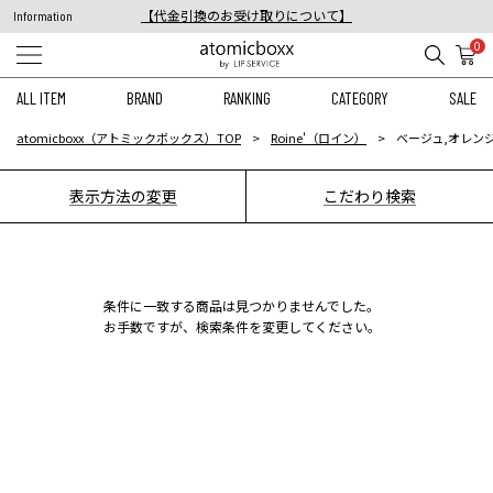
【代金引換のお受け取りについて】
Information
税込11,000円以上のご注文で送料無料！
0
【重要】予約商品のお支払い方法（代金引換）変更に関するお知らせ
ALL ITEM
BRAND
RANKING
CATEGORY
SALE
atomicboxx（アトミックボックス）TOP
Roine'（ロイン）
ベージュ,オレンジ
表示方法の変更
こだわり検索
条件に一致する商品は見つかりませんでした。
お手数ですが、検索条件を変更してください。