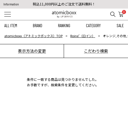
税込11,000円以上のご注文で送料無料！
Information
【重要】予約商品のお支払い方法（代金引換）変更に関するお知らせ
0
ALL ITEM
BRAND
RANKING
CATEGORY
SALE
atomicboxx（アトミックボックス）TOP
Roine'（ロイン）
オレンジ,その他,
表示方法の変更
こだわり検索
条件に一致する商品は見つかりませんでした。
お手数ですが、検索条件を変更してください。