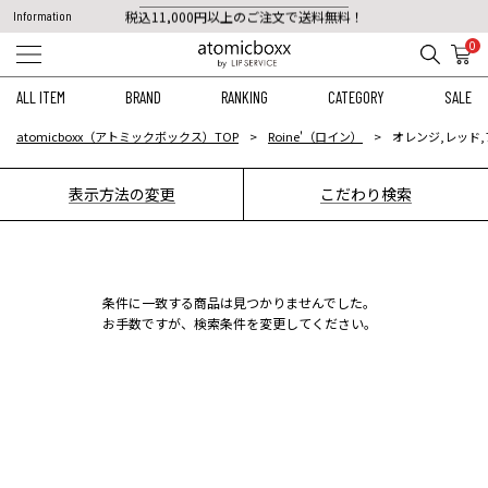
税込11,000円以上のご注文で送料無料！
Information
【重要】予約商品のお支払い方法（代金引換）変更に関するお知らせ
0
ALL ITEM
BRAND
RANKING
CATEGORY
SALE
atomicboxx（アトミックボックス）TOP
Roine'（ロイン）
オレンジ,レッド,
表示方法の変更
こだわり検索
条件に一致する商品は見つかりませんでした。
お手数ですが、検索条件を変更してください。