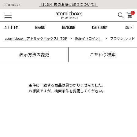
【代金引換のお受け取りについて】
Information
税込11,000円以上のご注文で送料無料！
0
【重要】予約商品のお支払い方法（代金引換）変更に関するお知らせ
ALL ITEM
BRAND
RANKING
CATEGORY
SALE
atomicboxx（アトミックボックス）TOP
Roine'（ロイン）
ブラウン,レッド
表示方法の変更
こだわり検索
条件に一致する商品は見つかりませんでした。
お手数ですが、検索条件を変更してください。