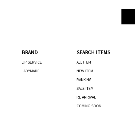
BRAND
SEARCH ITEMS
LIP SERVICE
ALL ITEM
LADYMADE
NEW ITEM
RANKING
SALE ITEM
RE ARRIVAL
COMING SOON