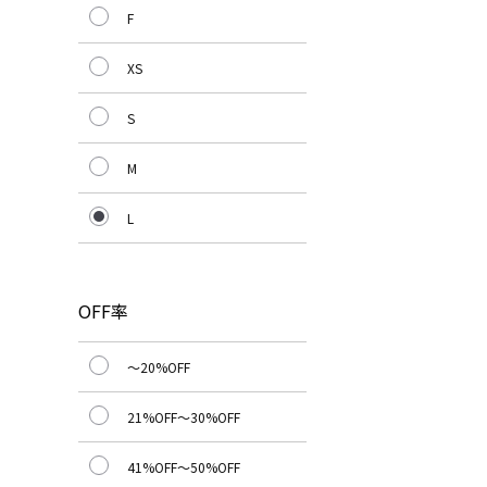
F
XS
S
M
L
OFF率
～20%OFF
21%OFF～30%OFF
41%OFF～50%OFF