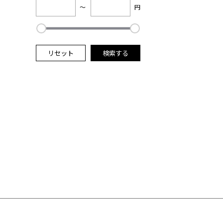
～
円
リセット
検索する