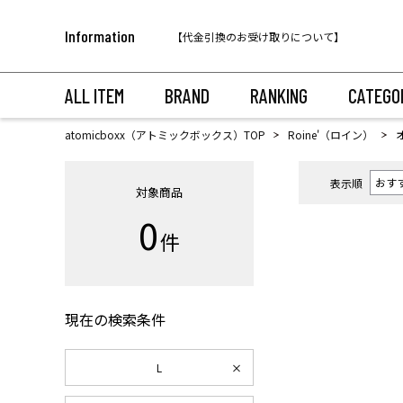
税込11,000円以上のご注文で送料無料！
Information
【代金引換のお受け取りについて】
税込11,000円以上のご注文で送料無料！
ALL ITEM
BRAND
RANKING
CATEGO
atomicboxx（アトミックボックス）TOP
Roine'（ロイン）
表示順
対象商品
0
件
現在の検索条件
L