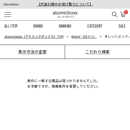
【代金引換のお受け取りについて】
Information
税込11,000円以上のご注文で送料無料！
0
【重要】予約商品のお支払い方法（代金引換）変更に関するお知らせ
ALL ITEM
BRAND
RANKING
CATEGORY
SALE
atomicboxx（アトミックボックス）TOP
Roine'（ロイン）
オレンジ,ピンク
表示方法の変更
こだわり検索
条件に一致する商品は見つかりませんでした。
お手数ですが、検索条件を変更してください。