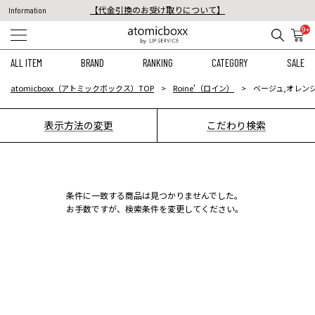
【代金引換のお受け取りについて】
Information
税込11,000円以上のご注文で送料無料！
9+
【重要】予約商品のお支払い方法（代金引換）変更に関するお知らせ
ALL ITEM
BRAND
RANKING
CATEGORY
SALE
atomicboxx（アトミックボックス）TOP
Roine'（ロイン）
ベージュ,オレン
表示方法の変更
こだわり検索
条件に一致する商品は見つかりませんでした。
お手数ですが、検索条件を変更してください。