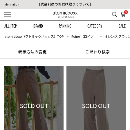
【代金引換のお受け取りについて】
Information
税込11,000円以上のご注文で送料無料！
0
【重要】予約商品のお支払い方法（代金引換）変更に関するお知らせ
ALL ITEM
BRAND
RANKING
CATEGORY
SALE
atomicboxx（アトミックボックス）TOP
Roine'（ロイン）
オレンジ,ブラウン
表示方法の変更
こだわり検索
SOLD OUT
SOLD OUT