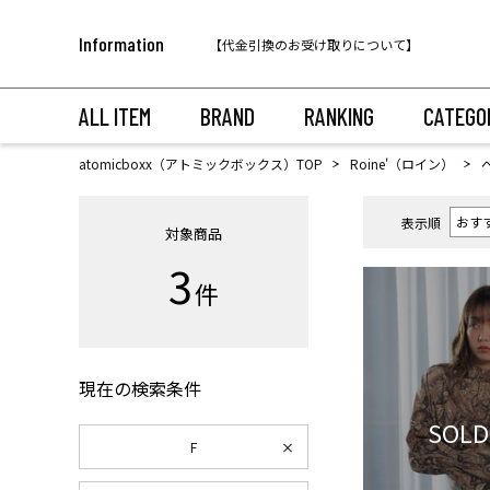
税込11,000円以上のご注文で送料無料！
Information
【代金引換のお受け取りについて】
税込11,000円以上のご注文で送料無料！
ALL ITEM
BRAND
RANKING
CATEGO
atomicboxx（アトミックボックス）TOP
Roine'（ロイン）
表示順
対象商品
3
件
現在の検索条件
SOLD
F