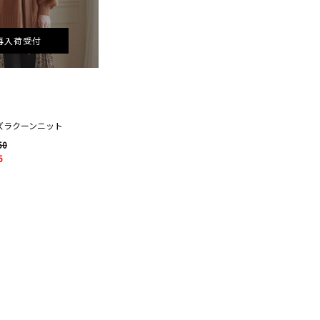
再入荷受付
ーズラクーンニット
50
5