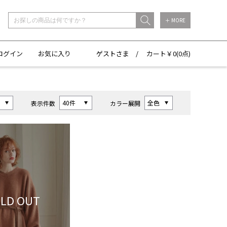
＋ MORE
ログイン
お気に入り
ゲストさま /
カート￥
0(
0点)
表示件数
カラー展開
LD OUT