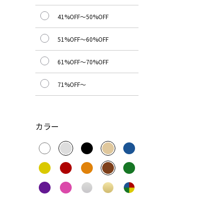
41%OFF～50%OFF
51%OFF～60%OFF
61%OFF～70%OFF
71%OFF～
カラー