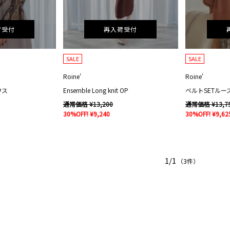
荷受付
再入荷受付
SALE
SALE
Roine'
Roine'
ラウス
Ensemble Long knit OP
ベルトSETル
通常価格 ¥13,200
通常価格 ¥13,7
30%OFF! ¥9,240
30%OFF! ¥9,62
1/1
（3件）