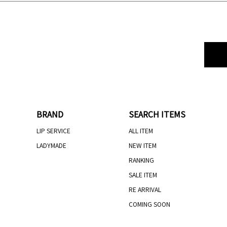
BRAND
SEARCH ITEMS
LIP SERVICE
ALL ITEM
LADYMADE
NEW ITEM
RANKING
SALE ITEM
RE ARRIVAL
COMING SOON