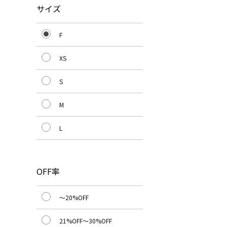
サイズ
F
XS
S
M
L
OFF率
～20%OFF
21%OFF～30%OFF