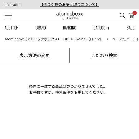
【代金引換のお受け取りについて】
Information
税込11,000円以上のご注文で送料無料！
0
【重要】予約商品のお支払い方法（代金引換）変更に関するお知らせ
ALL ITEM
BRAND
RANKING
CATEGORY
SALE
atomicboxx（アトミックボックス）TOP
Roine'（ロイン）
ベージュ,ゴール
表示方法の変更
こだわり検索
条件に一致する商品は見つかりませんでした。
お手数ですが、検索条件を変更してください。