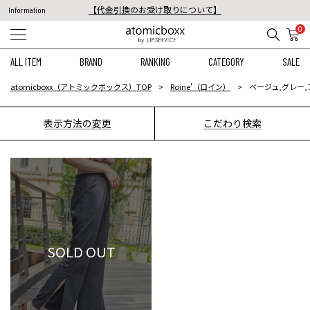
【代金引換のお受け取りについて】
Information
税込11,000円以上のご注文で送料無料！
0
【重要】予約商品のお支払い方法（代金引換）変更に関するお知らせ
ALL ITEM
BRAND
RANKING
CATEGORY
SALE
atomicboxx（アトミックボックス）TOP
Roine'（ロイン）
ベージュ,グレー,
表示方法の変更
こだわり検索
SOLD OUT