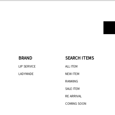
BRAND
SEARCH ITEMS
LIP SERVICE
ALL ITEM
LADYMADE
NEW ITEM
RANKING
SALE ITEM
RE ARRIVAL
COMING SOON