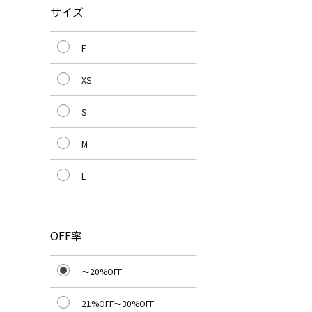
サイズ
F
XS
S
M
L
OFF率
～20%OFF
21%OFF～30%OFF