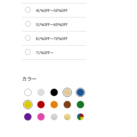
41%OFF～50%OFF
51%OFF～60%OFF
61%OFF～70%OFF
71%OFF～
カラー