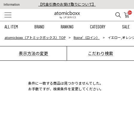
【代金引換のお受け取りについて】
Information
税込11,000円以上のご注文で送料無料！
9+
【重要】予約商品のお支払い方法（代金引換）変更に関するお知らせ
ALL ITEM
BRAND
RANKING
CATEGORY
SALE
atomicboxx（アトミックボックス）TOP
Roine'（ロイン）
イエロー,オレンジ
表示方法の変更
こだわり検索
条件に一致する商品は見つかりませんでした。
お手数ですが、検索条件を変更してください。