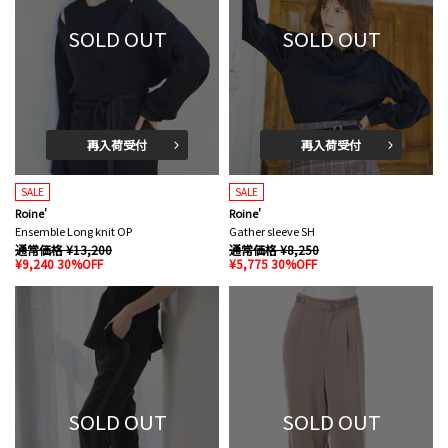
SOLD OUT
SOLD OUT
再入荷受付
再入荷受付
SALE
SALE
Roine'
Roine'
Ensemble Long knit OP
Gather sleeve SH
通常価格 ¥13,200
通常価格 ¥8,250
¥9,240 30%OFF
¥5,775 30%OFF
SOLD OUT
SOLD OUT