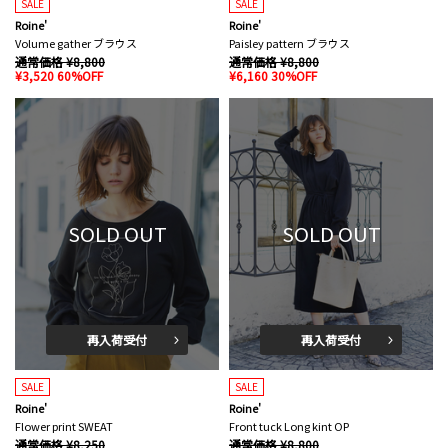
SALE
SALE
Roine'
Roine'
Volume gather ブラウス
Paisley pattern ブラウス
通常価格 ¥8,800
通常価格 ¥8,800
¥3,520 60%OFF
¥6,160 30%OFF
SOLD OUT
SOLD OUT
再入荷受付
再入荷受付
SALE
SALE
Roine'
Roine'
Flower print SWEAT
Front tuck Long kint OP
通常価格 ¥8,250
通常価格 ¥8,800