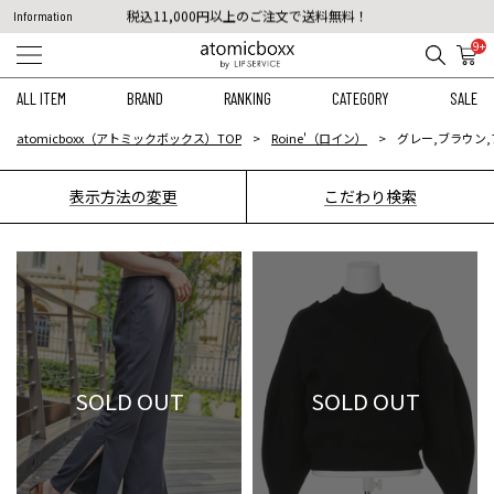
税込11,000円以上のご注文で送料無料！
Information
【重要】予約商品のお支払い方法（代金引換）変更に関するお知らせ
9+
ALL ITEM
BRAND
RANKING
CATEGORY
SALE
atomicboxx（アトミックボックス）TOP
Roine'（ロイン）
グレー,ブラウン,
表示方法の変更
こだわり検索
SOLD OUT
SOLD OUT