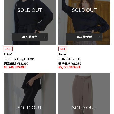
SOLD OUT
SOLD OUT
再入荷受付
再入荷受付
SALE
SALE
Roine'
Roine'
Ensemble Long knit OP
Gather sleeve SH
通常価格 ¥13,200
通常価格 ¥8,250
¥9,240 30%OFF
¥5,775 30%OFF
SOLD OUT
SOLD OUT