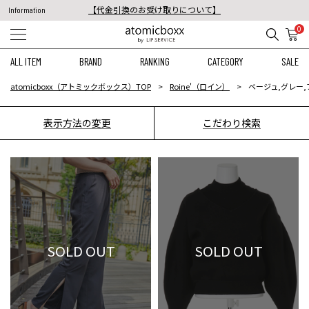
【代金引換のお受け取りについて】
Information
税込11,000円以上のご注文で送料無料！
0
【重要】予約商品のお支払い方法（代金引換）変更に関するお知らせ
ALL ITEM
BRAND
RANKING
CATEGORY
SALE
atomicboxx（アトミックボックス）TOP
Roine'（ロイン）
ベージュ,グレー,
表示方法の変更
こだわり検索
SOLD OUT
SOLD OUT