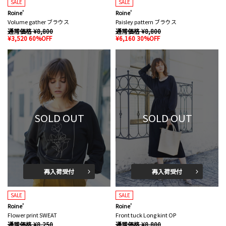
SALE
SALE
Roine'
Roine'
Volume gather ブラウス
Paisley pattern ブラウス
通常価格 ¥8,800
通常価格 ¥8,800
¥3,520 60%OFF
¥6,160 30%OFF
SOLD OUT
SOLD OUT
再入荷受付
再入荷受付
SALE
SALE
Roine'
Roine'
Flower print SWEAT
Front tuck Long kint OP
通常価格 ¥8,250
通常価格 ¥8,800