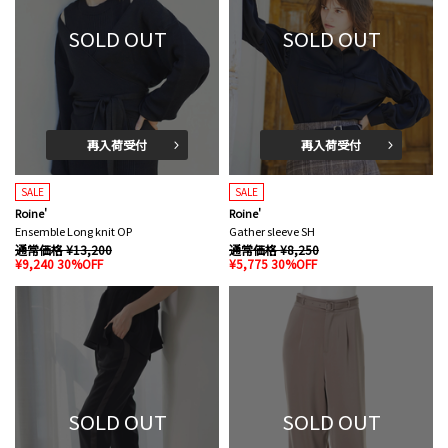
SOLD OUT
SOLD OUT
再入荷受付
再入荷受付
SALE
SALE
Roine'
Roine'
Ensemble Long knit OP
Gather sleeve SH
通常価格 ¥13,200
通常価格 ¥8,250
¥9,240 30%OFF
¥5,775 30%OFF
SOLD OUT
SOLD OUT