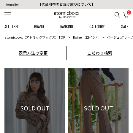
【代金引換のお受け取りについて】
Information
税込11,000円以上のご注文で送料無料！
0
【重要】予約商品のお支払い方法（代金引換）変更に関するお知らせ
ALL ITEM
BRAND
RANKING
CATEGORY
SALE
atomicboxx（アトミックボックス）TOP
Roine'（ロイン）
ベージュ,グレー,
表示方法の変更
こだわり検索
SOLD OUT
SOLD OUT