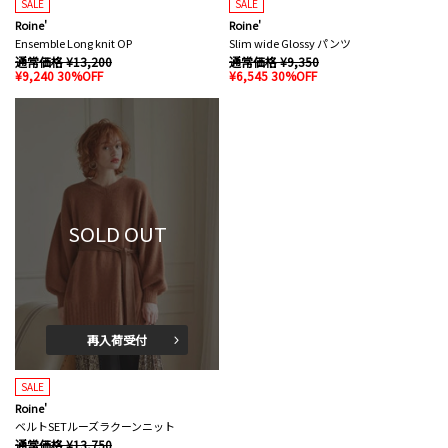
SALE
SALE
Roine'
Roine'
Ensemble Long knit OP
Slim wide Glossy パンツ
通常価格 ¥13,200
通常価格 ¥9,350
¥9,240 30%OFF
¥6,545 30%OFF
SOLD OUT
再入荷受付
SALE
Roine'
ベルトSETルーズラクーンニット
通常価格 ¥13,750