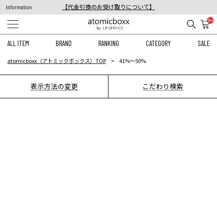
【代金引換のお受け取りについて】
Information
税込11,000円以上のご注文で送料無料！
9+
【重要】予約商品のお支払い方法（代金引換）変更に関するお知らせ
ALL ITEM
BRAND
RANKING
CATEGORY
SALE
atomicboxx（アトミックボックス）TOP
41%〜50%
表示方法の変更
こだわり検索