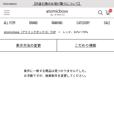
【代金引換のお受け取りについて】
Information
税込11,000円以上のご注文で送料無料！
9+
【重要】予約商品のお支払い方法（代金引換）変更に関するお知らせ
ALL ITEM
BRAND
RANKING
CATEGORY
SALE
atomicboxx（アトミックボックス）TOP
レッド、61%〜70%
表示方法の変更
こだわり検索
条件に一致する商品は見つかりませんでした。
お手数ですが、検索条件を変更してください。