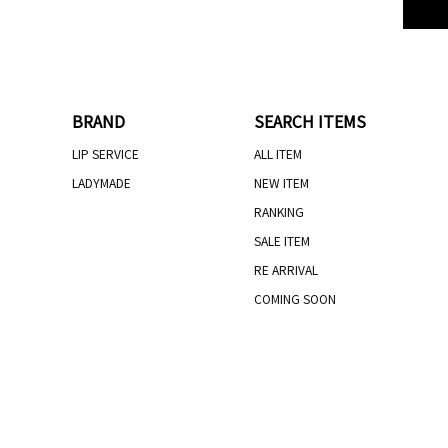
BRAND
SEARCH ITEMS
LIP SERVICE
ALL ITEM
LADYMADE
NEW ITEM
RANKING
SALE ITEM
RE ARRIVAL
COMING SOON