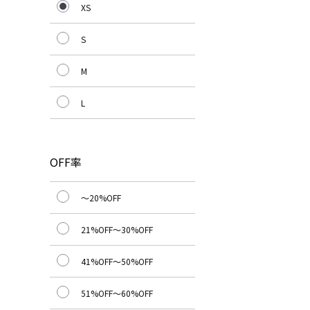
XS
S
M
L
OFF率
～20%OFF
21%OFF～30%OFF
41%OFF～50%OFF
51%OFF～60%OFF