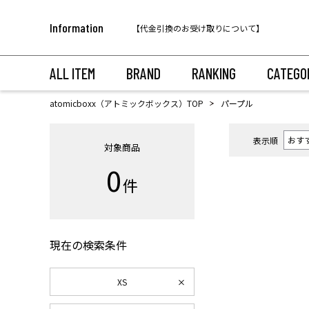
税込11,000円以上のご注文で送料無料！
Information
【代金引換のお受け取りについて】
税込11,000円以上のご注文で送料無料！
ALL ITEM
BRAND
RANKING
CATEGO
atomicboxx（アトミックボックス）TOP
パープル
表示順
対象商品
0
件
現在の検索条件
XS