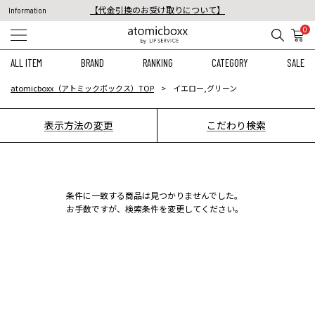
【代金引換のお受け取りについて】
Information
税込11,000円以上のご注文で送料無料！
0
【重要】予約商品のお支払い方法（代金引換）変更に関するお知らせ
ALL ITEM
BRAND
RANKING
CATEGORY
SALE
atomicboxx（アトミックボックス）TOP
イエロー,グリーン
表示方法の変更
こだわり検索
条件に一致する商品は見つかりませんでした。
お手数ですが、検索条件を変更してください。