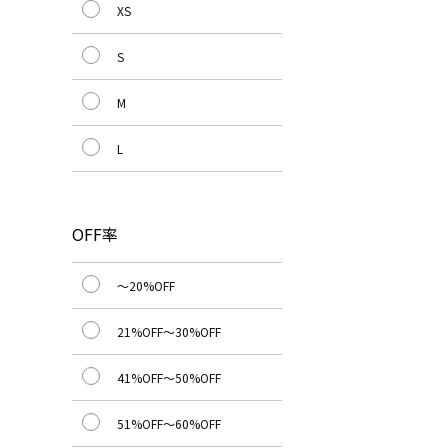
XS
S
M
L
OFF率
～20%OFF
21%OFF～30%OFF
41%OFF～50%OFF
51%OFF～60%OFF