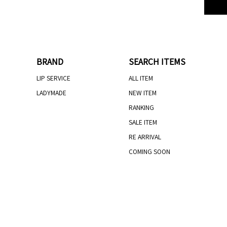
BRAND
SEARCH ITEMS
LIP SERVICE
ALL ITEM
LADYMADE
NEW ITEM
RANKING
SALE ITEM
RE ARRIVAL
COMING SOON