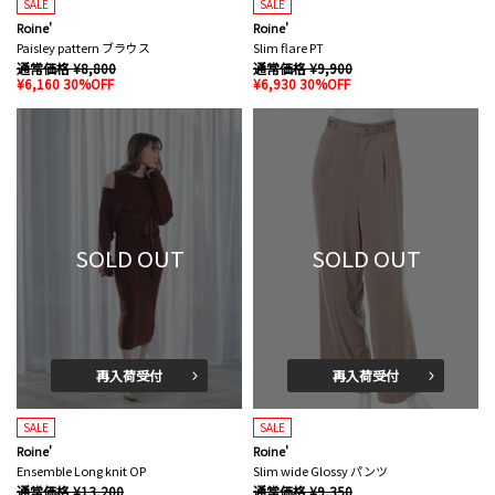
SALE
SALE
Roine'
Roine'
Paisley pattern ブラウス
Slim flare PT
通常価格 ¥8,800
通常価格 ¥9,900
¥6,160 30%OFF
¥6,930 30%OFF
SOLD OUT
SOLD OUT
再入荷受付
再入荷受付
SALE
SALE
Roine'
Roine'
Ensemble Long knit OP
Slim wide Glossy パンツ
通常価格 ¥13,200
通常価格 ¥9,350