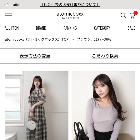
【代金引換のお受け取りについて】
Information
税込11,000円以上のご注文で送料無料！
0
【重要】予約商品のお支払い方法（代金引換）変更に関するお知らせ
ALL ITEM
BRAND
RANKING
CATEGORY
SALE
atomicboxx（アトミックボックス）TOP
ブラウン、21%〜30%
表示方法の変更
こだわり検索