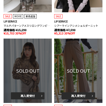
SALE
MOVIE
新色追加
SALE
LIP SERVICE
LIP SERVICE
マルチパターンアメスリロングワンピース
シアーラインアシメショルダーニット
通常価格 ¥15,290
通常価格 ¥7,590
¥10,703 30%OFF
¥5,313 30%OFF
SOLD OUT
SOLD OUT
再入荷受付
再入荷受付