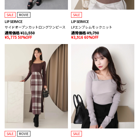
SALE
MOVIE
SALE
LIP SERVICE
LIP SERVICE
サイドオープンカットロングワンピース
LPエンブレムモックニット
通常価格 ¥11,550
通常価格 ¥9,790
¥5,775 50%OFF
¥3,916 60%OFF
SALE
MOVIE
SALE