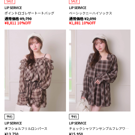
SALE
SALE
LIP SERVICE
LIP SERVICE
ポイントロゴレザートートバッグ
ベーシックニーハイソックス
通常価格 ¥9,790
通常価格 ¥2,090
¥8,811 10%OFF
¥1,881 10%OFF
予約
予約
LIP SERVICE
LIP SERVICE
オフショルフリルロンパース
チェックシャツアンサンブルフレアワンピース
¥13,750
¥15,950