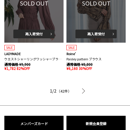
SOLD OUT
SOLD OUT
再入荷受付
再入荷受付
SALE
SALE
LADYMADE
Roine'
ウエストシャーリングワッシャーブラウス
Paisley pattern ブラウス
通常価格 ¥9,900
通常価格 ¥8,800
¥1,782 82%OFF
¥6,160 30%OFF
次へ
1/2
（42件）
メンバーズカード
新規会員登録