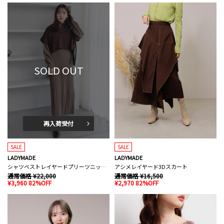
SOLD OUT
再入荷受付
SALE
SALE
LADYMADE
LADYMADE
シャツベストレイヤードプリーツニットワンピース
アシメレイヤード3Dスカート
通常価格 ¥22,000
通常価格 ¥16,500
¥3,960 82%OFF
¥2,970 82%OFF