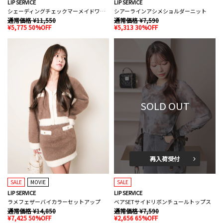
LIP SERVICE
LIP SERVICE
シェーディングチェックマーメイドワンピース
シアーラインアシメショルダーニット
通常価格 ¥11,550
通常価格 ¥7,590
¥5,775 50%OFF
¥5,313 30%OFF
SOLD OUT
再入荷受付
SALE
MOVIE
SALE
LIP SERVICE
LIP SERVICE
ラメフェザーバイカラーセットアップ
ベアSETサイドリボンチュールトップス
通常価格 ¥14,850
通常価格 ¥7,590
¥7,425 50%OFF
¥2,656 65%OFF