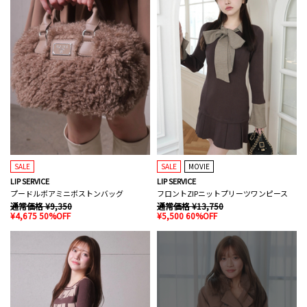
SALE
SALE
MOVIE
LIP SERVICE
LIP SERVICE
プードルボアミニボストンバッグ
フロントZIPニットプリーツワンピース
通常価格 ¥9,350
通常価格 ¥13,750
¥4,675 50%OFF
¥5,500 60%OFF