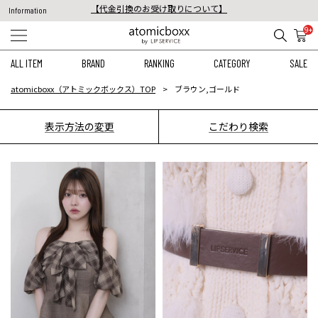
税込11,000円以上のご注文で送料無料！
Information
【重要】予約商品のお支払い方法（代金引換）変更に関するお知らせ
9+
ALL ITEM
BRAND
RANKING
CATEGORY
SALE
atomicboxx（アトミックボックス）TOP
ブラウン,ゴールド
表示方法の変更
こだわり検索