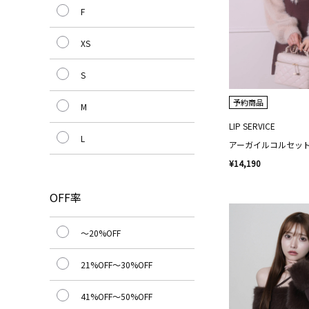
F
XS
S
予約商品
M
LIP SERVICE
L
¥14,190
OFF率
～20%OFF
21%OFF～30%OFF
41%OFF～50%OFF