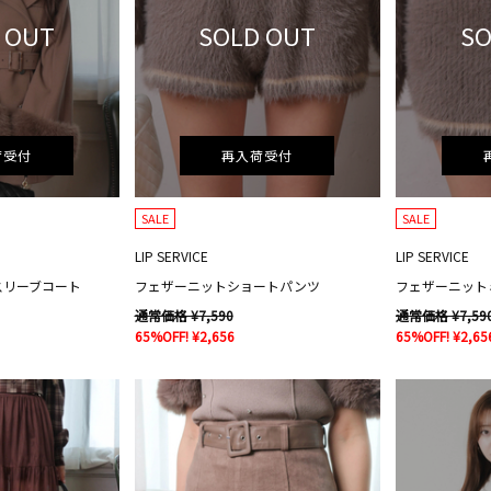
 OUT
SOLD OUT
SO
荷受付
再入荷受付
SALE
SALE
LIP SERVICE
LIP SERVICE
スリーブコート
フェザーニットショートパンツ
フェザーニット
通常価格 ¥7,590
通常価格 ¥7,59
65%OFF! ¥2,656
65%OFF! ¥2,65