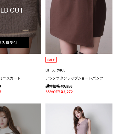
LD OUT
再入荷受付
SALE
LIP SERVICE
ミニスカート
アシメボタンラップショートパンツ
0
通常価格 ¥9,350
6
65%OFF! ¥3,272