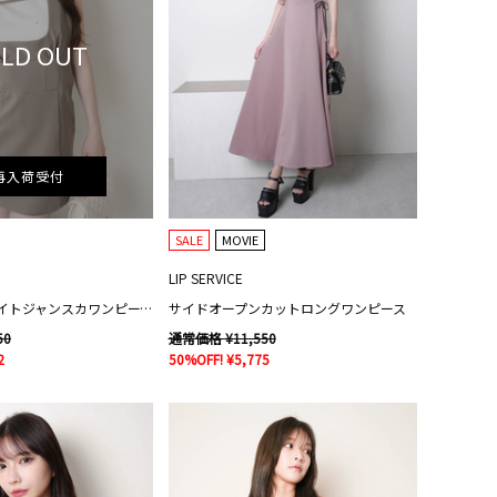
LD OUT
再入荷受付
SALE
MOVIE
LIP SERVICE
カーブネックタイトジャンスカワンピース
サイドオープンカットロングワンピース
50
通常価格 ¥11,550
2
50%OFF! ¥5,775