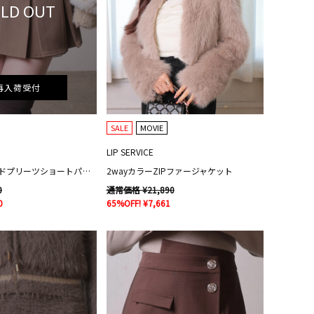
LD OUT
再入荷受付
SALE
MOVIE
LIP SERVICE
レザーレイヤードプリーツショートパンツ
2wayカラーZIPファージャケット
0
通常価格 ¥21,890
0
65%OFF! ¥7,661