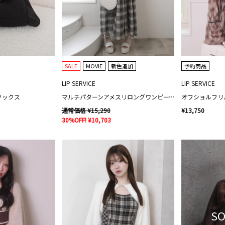
SALE
MOVIE
新色追加
予約商品
LIP SERVICE
LIP SERVICE
ソックス
マルチパターンアメスリロングワンピース
オフショルフリ
通常価格 ¥15,290
¥13,750
30%OFF! ¥10,703
SO