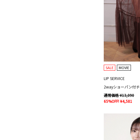
SALE
MOVIE
LIP SERVICE
通常価格 ¥13,090
65%OFF! ¥4,581