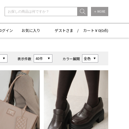
＋ MORE
ログイン
お気に入り
ゲストさま /
カート￥
0(
0点)
表示件数
カラー展開