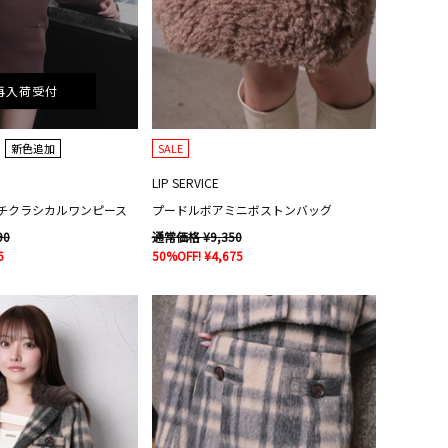
再入荷受付
新色追加
SALE
LIP SERVICE
チクラシカルワンピース
プードルボアミニボストンバッグ
90
通常価格 ¥9,350
6
50%OFF! ¥4,675