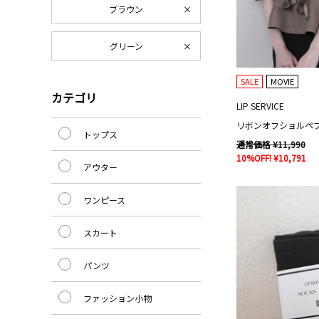
ブラウン
グリーン
SALE
MOVIE
カテゴリ
LIP SERVICE
リボンオフショルペ
トップス
通常価格 ¥11,990
10%OFF! ¥10,791
アウター
ワンピース
スカート
パンツ
ファッション小物