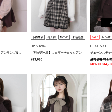
予約商品
再入荷
MOVIE
新色追加
SALE
MOVIE
LIP SERVICE
LIP SERVICE
アーガイルコルセットアンサンブルフレアワンピース
【形が選べる】フェザーチェックアンサンブルワンピース
チェーンステッ
¥13,090
通常価格 ¥11,9
60%OFF! ¥4,79