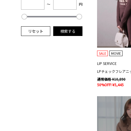
～
円
リセット
検索する
SALE
MOVIE
LIP SERVICE
LPチェックフレアニ
通常価格 ¥10,890
50%OFF! ¥5,445