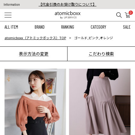
【代金引換のお受け取りについて】
Information
税込11,000円以上のご注文で送料無料！
0
【重要】予約商品のお支払い方法（代金引換）変更に関するお知らせ
ALL ITEM
BRAND
RANKING
CATEGORY
SALE
atomicboxx（アトミックボックス）TOP
ゴールド,ピンク,オレンジ
表示方法の変更
こだわり検索