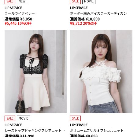
SALE
NEW
SALE
MOVIE
LIP SERVICE
LIP SERVICE
ウールライクベレー
ボーダー編みバイカラーカーディガン
通常価格 ¥6,050
通常価格 ¥10,890
¥5,445 10%OFF
¥8,712 20%OFF
SALE
MOVIE
SALE
LIP SERVICE
LIP SERVICE
レーストップドッキングフレアニットワンピース
ボリュームフリルオフショルニット
通常価格 ¥11,990
通常価格 ¥8,690