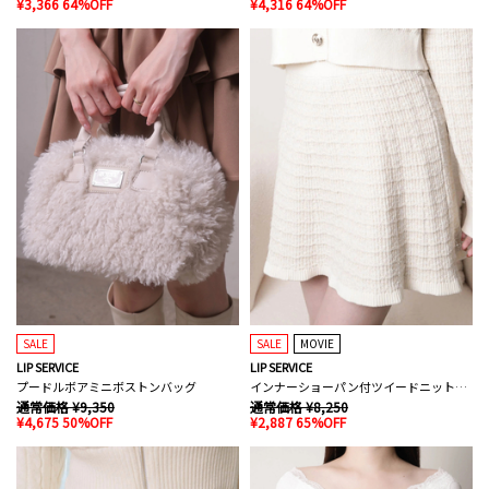
¥3,366 64%OFF
¥4,316 64%OFF
SALE
SALE
MOVIE
LIP SERVICE
LIP SERVICE
プードルボアミニボストンバッグ
インナーショーパン付ツイードニットフレアスカート
通常価格 ¥9,350
通常価格 ¥8,250
¥4,675 50%OFF
¥2,887 65%OFF