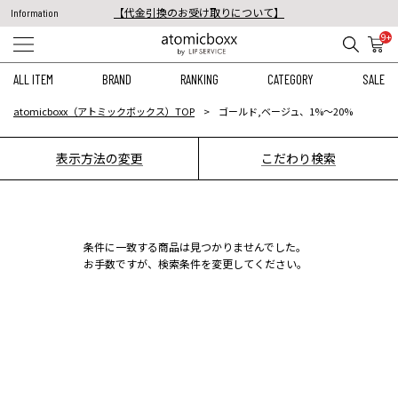
【代金引換のお受け取りについて】
Information
税込11,000円以上のご注文で送料無料！
9+
【重要】予約商品のお支払い方法（代金引換）変更に関するお知らせ
ALL ITEM
BRAND
RANKING
CATEGORY
SALE
atomicboxx（アトミックボックス）TOP
ゴールド,ベージュ、1%〜20%
表示方法の変更
こだわり検索
条件に一致する商品は見つかりませんでした。
お手数ですが、検索条件を変更してください。