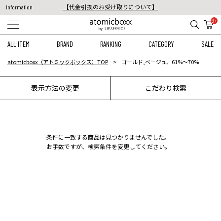
【代金引換のお受け取りについて】
Information
税込11,000円以上のご注文で送料無料！
9+
【重要】予約商品のお支払い方法（代金引換）変更に関するお知らせ
ALL ITEM
BRAND
RANKING
CATEGORY
SALE
atomicboxx（アトミックボックス）TOP
ゴールド,ベージュ、61%〜70%
表示方法の変更
こだわり検索
条件に一致する商品は見つかりませんでした。
お手数ですが、検索条件を変更してください。