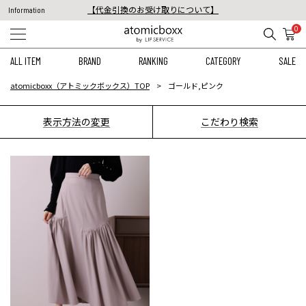
【代金引換のお受け取りについて】
Information
税込11,000円以上のご注文で送料無料！
0
【重要】予約商品のお支払い方法（代金引換）変更に関するお知らせ
ALL ITEM
BRAND
RANKING
CATEGORY
SALE
atomicboxx（アトミックボックス）TOP
ゴールド,ピンク
表示方法の変更
こだわり検索