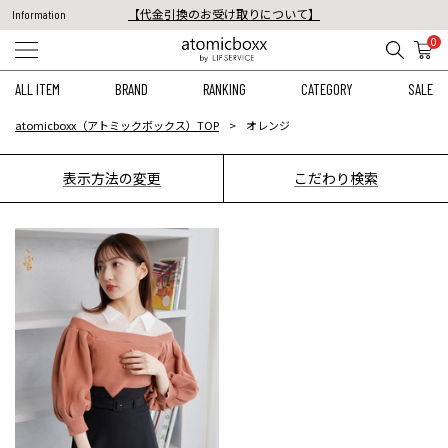
【代金引換のお受け取りについて】
Information
税込11,000円以上のご注文で送料無料！
0
【重要】予約商品のお支払い方法（代金引換）変更に関するお知らせ
ALL ITEM
BRAND
RANKING
CATEGORY
SALE
atomicboxx（アトミックボックス）TOP
オレンジ
表示方法の変更
こだわり検索