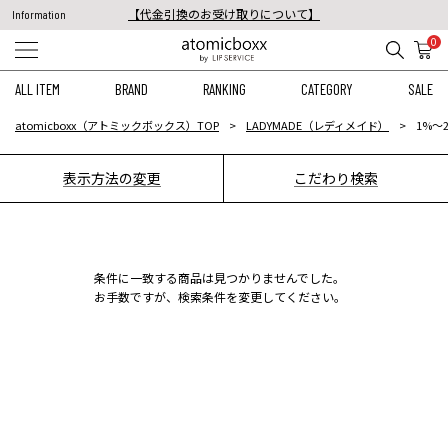
【代金引換のお受け取りについて】
Information
税込11,000円以上のご注文で送料無料！
0
【重要】予約商品のお支払い方法（代金引換）変更に関するお知らせ
ALL ITEM
BRAND
RANKING
CATEGORY
SALE
atomicboxx（アトミックボックス）TOP
LADYMADE（レディメイド）
1%〜
表示方法の変更
こだわり検索
条件に一致する商品は見つかりませんでした。
お手数ですが、検索条件を変更してください。