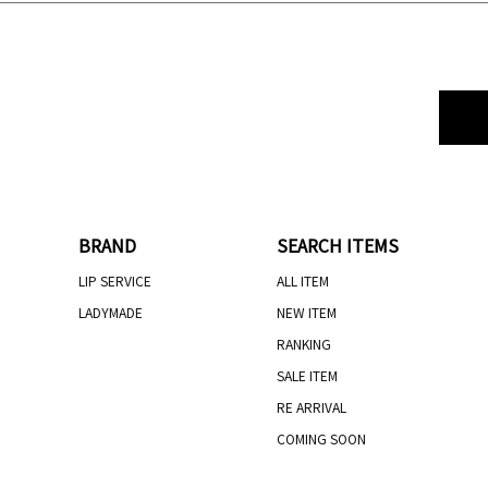
BRAND
SEARCH ITEMS
LIP SERVICE
ALL ITEM
LADYMADE
NEW ITEM
RANKING
SALE ITEM
RE ARRIVAL
COMING SOON