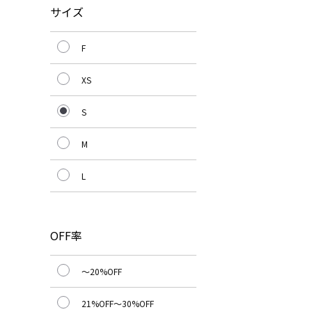
サイズ
F
XS
S
M
L
OFF率
～20%OFF
21%OFF～30%OFF