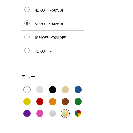
41%OFF～50%OFF
51%OFF～60%OFF
61%OFF～70%OFF
71%OFF～
カラー